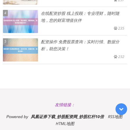
4
在线配资炒股 线上投顾：专业理财，随时随
地，您的财富增值伙伴
235
5
配资操作 免费股票查询：实时行情、数据分
析，助您决策！
232
友情链接：
凤凰证券下载_炒股配资网_炒股杠杆10倍
RSS地图
Powered by
HTML地图