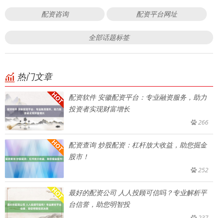
配资咨询
配资平台网址
全部话题标签
热门文章
配资软件 安徽配资平台：专业融资服务，助力
投资者实现财富增长
266
配资查询 炒股配资：杠杆放大收益，助您掘金
股市！
252
最好的配资公司 人人投顾可信吗？专业解析平
台信誉，助您明智投
237