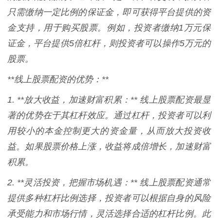
只需缴纳一定比例的保证金，即可获得平台提供的资
金支持，用于购买股票。例如，投资者缴纳1万元保
证金，平台提供5倍杠杆，则投资者可以操作5万元的
股票。
**线上股票配资的优势：**
1. **放大收益，加速财富积累：** 线上股票配资最显
著的优势在于其杠杆效应。通过杠杆，投资者可以利
用较小的本金控制更大的资金量，从而放大投资收
益。如果股票价格上涨，收益将成倍增长，加速财富
积累。
2. **灵活投资，把握市场机遇：** 线上股票配资通常
提供多种杠杆比例选择，投资者可以根据自身的风险
承受能力和市场行情，灵活选择合适的杠杆比例。此