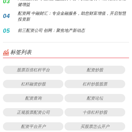
03
健增益
配资网 中融财汇：专业金融服务，助您财富增值，开启智慧
04
投资新
05
前三配资公司 创网：聚焦地产新动态
标签列表
股票百倍杠杆平台
配资炒股
杠杆融资炒股
杠杆炒股股票
配资查询
配资论坛
正规股票配资公司
十倍杠杆炒股
配资平台开户
买股票怎么开户