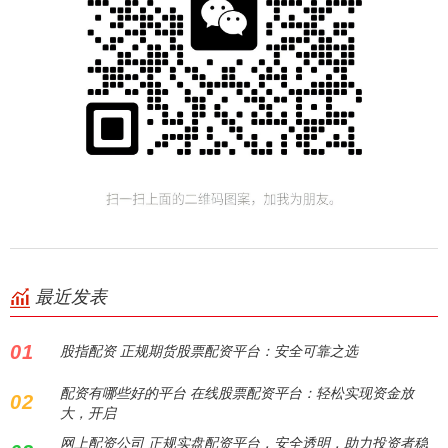
最近发表
01
股指配资 正规期货股票配资平台：安全可靠之选
配资有哪些好的平台 在线股票配资平台：轻松实现资金放
02
大，开启
网上配资公司 正规实盘配资平台，安全透明，助力投资者稳