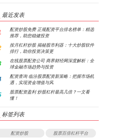
最近发表
配资炒股免费 正规配资平台排名榜单：精选
1
推荐，助您稳健投资
按月杠杆炒股 揭秘股市利器：十大炒股软件
2
排行，助你投资决策更
在线股票配资公司 商界财经网深度解析：全
3
球金融市场趋势与投资
配资查询 临汾股票配资新策略：把握市场机
4
遇，实现资金增值与风
股票配资盈利 炒股杠杆最高几倍？一文看
5
懂！
标签列表
配资炒股
股票百倍杠杆平台