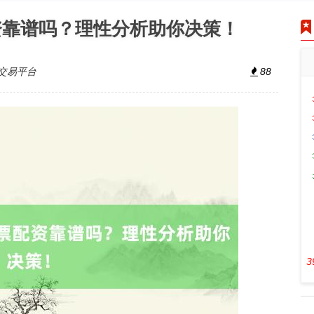
资靠谱吗？理性分析助你决策！
交易平台
88
3