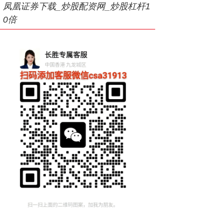
凤凰证券下载_炒股配资网_炒股杠杆1
0倍