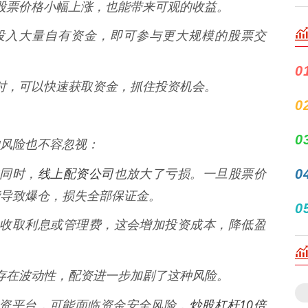
即使股票价格小幅上涨，也能带来可观的收益。
无需投入大量自有资金，即可参与更大规模的股票交
0
较好时，可以快速获取资金，抓住投资机会。
0
0
风险也不容忽视：
线上配资公司
0
的同时，
也放大了亏损。一旦股票价
导致爆仓，损失全部保证金。
0
公司会收取利息或管理费，这会增加投资成本，降低盈
身就存在波动性，配资进一步加剧了这种风险。
炒股杠杆10倍
规的配资平台，可能面临资金安全风险，