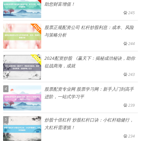
助您财富增值！
245
股票正规配资公司 杠杆炒股利息：成本、风险
与策略分析
244
2024配资炒股 《赢天下：揭秘成功秘诀，助你
征战商海，成就
243
4
股票配资专业网 股票学习网：新手入门到高手
进阶，一站式学习平
239
5
炒股十倍杠杆 炒股杠杆口诀：小杠杆稳健行，
大杠杆需谨慎！
234