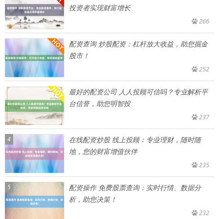
投资者实现财富增长
266
配资查询 炒股配资：杠杆放大收益，助您掘金
股市！
252
最好的配资公司 人人投顾可信吗？专业解析平
台信誉，助您明智投
237
4
在线配资炒股 线上投顾：专业理财，随时随
地，您的财富增值伙伴
235
5
配资操作 免费股票查询：实时行情、数据分
析，助您决策！
232