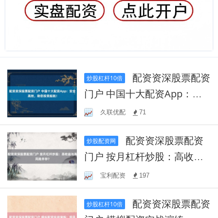
配资资深股票配资
炒股杠杆10倍
门户 中国十大配资App：安
全高效，助您投资起航！
久联优配
71
配资资深股票配资
炒股配资网
门户 按月杠杆炒股：高收益
与高风险并存？
宝利配资
197
配资资深股票配资
炒股杠杆10倍