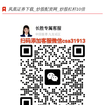
凤凰证券下载_炒股配资网_炒股杠杆10倍