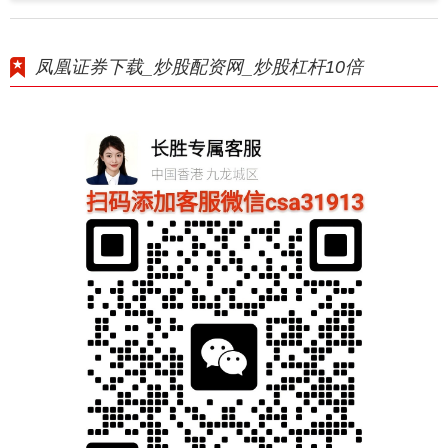
凤凰证券下载_炒股配资网_炒股杠杆10倍