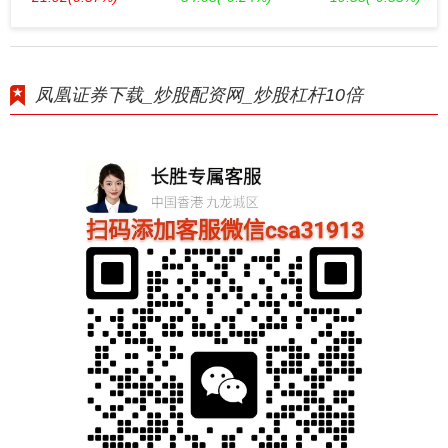
凤凰证券下载_炒股配资网_炒股杠杆10倍