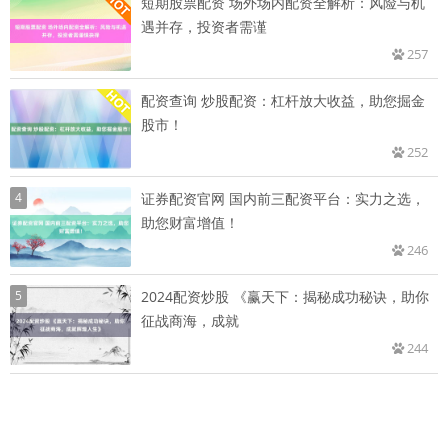
短期股票配资 场外场内配资全解析：风险与机
遇并存，投资者需谨
257
配资查询 炒股配资：杠杆放大收益，助您掘金
股市！
252
4
证券配资官网 国内前三配资平台：实力之选，
助您财富增值！
246
5
2024配资炒股 《赢天下：揭秘成功秘诀，助你
征战商海，成就
244