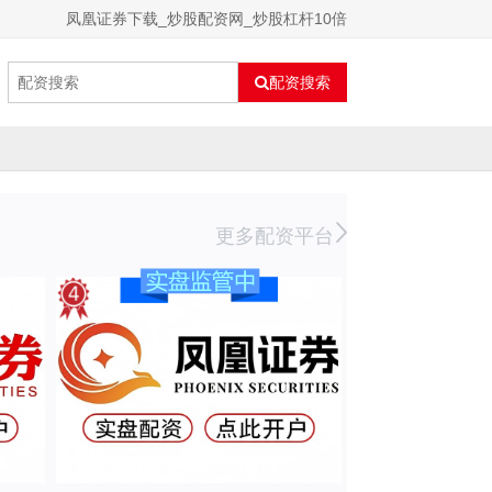
凤凰证券下载_炒股配资网_炒股杠杆10倍
配资搜索
更多配资平台