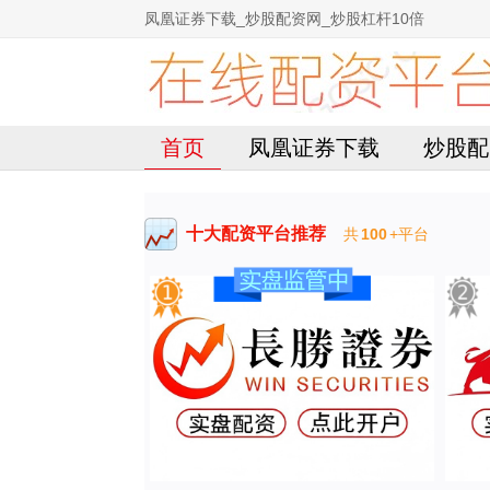
凤凰证券下载_炒股配资网_炒股杠杆10倍
首页
凤凰证券下载
炒股配
十大配资平台推荐
共
100
+平台