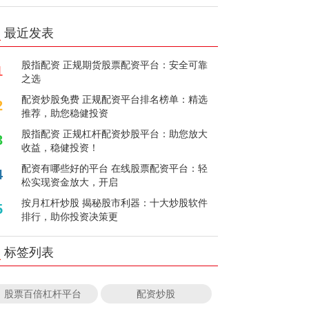
最近发表
股指配资 正规期货股票配资平台：安全可靠
1
之选
配资炒股免费 正规配资平台排名榜单：精选
2
推荐，助您稳健投资
股指配资 正规杠杆配资炒股平台：助您放大
3
收益，稳健投资！
配资有哪些好的平台 在线股票配资平台：轻
4
松实现资金放大，开启
按月杠杆炒股 揭秘股市利器：十大炒股软件
5
排行，助你投资决策更
标签列表
股票百倍杠杆平台
配资炒股