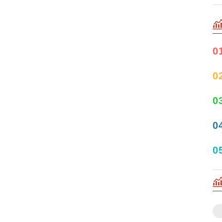
0
0
0
0
0