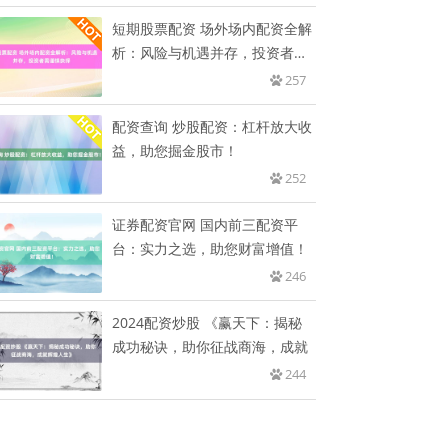
短期股票配资 场外场内配资全解
析：风险与机遇并存，投资者需
谨
257
配资查询 炒股配资：杠杆放大收
益，助您掘金股市！
252
证券配资官网 国内前三配资平
台：实力之选，助您财富增值！
246
2024配资炒股 《赢天下：揭秘
成功秘诀，助你征战商海，成就
244