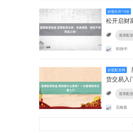
炒股杠杆10倍
松开启财
股票配
91快牛
炒股配资网
货交易入
股票配
贝格富