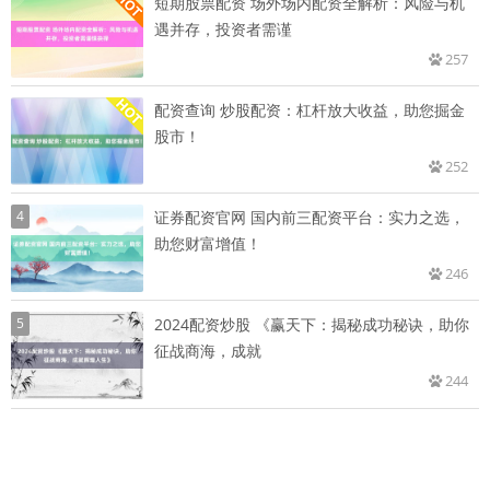
短期股票配资 场外场内配资全解析：风险与机
遇并存，投资者需谨
257
配资查询 炒股配资：杠杆放大收益，助您掘金
股市！
252
4
证券配资官网 国内前三配资平台：实力之选，
助您财富增值！
246
5
2024配资炒股 《赢天下：揭秘成功秘诀，助你
征战商海，成就
244