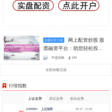
网上配资炒股 股
炒股杠杆10倍
票融资平台：助您轻松投
资，放大收益！
申捷策略
184
全部加载完成
行情指数
上证走势
深证走势
创业走势