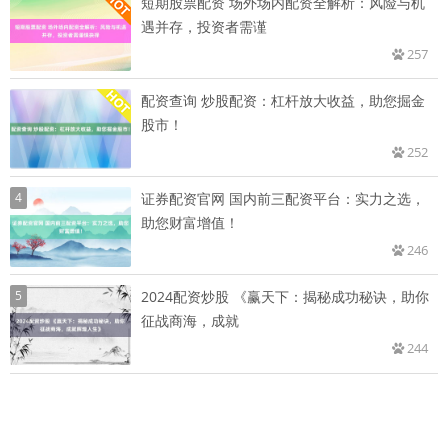
短期股票配资 场外场内配资全解析：风险与机
遇并存，投资者需谨
257
配资查询 炒股配资：杠杆放大收益，助您掘金
股市！
252
4
证券配资官网 国内前三配资平台：实力之选，
助您财富增值！
246
5
2024配资炒股 《赢天下：揭秘成功秘诀，助你
征战商海，成就
244